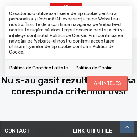
Casadomi.ro utilizează fişiere de tip cookie pentru a
personaliza și îmbunătăți experiența ta pe Website-ul
nostru. Înainte de a continua navigarea pe Website-ul
nostru te rugăm să aloci timpul necesar pentru a citi și
înțelege conținutul Politicii de Cookie. Prin continuarea
navigării pe Website-ul nostru confirmi acceptarea
utilizării fişierelor de tip cookie conform Politicii de
Favorite
Cookie.
Politica de Confidentialitate
Politica de Cookie
Nu s-au gasit rezultate care sa
AM INTELES
corespunda criteriilor dvs!
CONTACT
LINK-URI UTILE