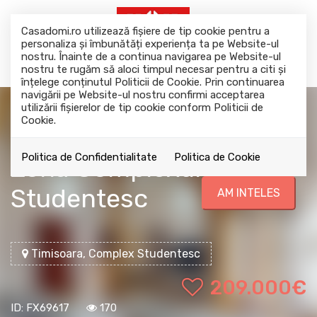
Casadomi.ro utilizează fişiere de tip cookie pentru a
personaliza și îmbunătăți experiența ta pe Website-ul
nostru. Înainte de a continua navigarea pe Website-ul
nostru te rugăm să aloci timpul necesar pentru a citi și
înțelege conținutul Politicii de Cookie. Prin continuarea
navigării pe Website-ul nostru confirmi acceptarea
utilizării fişierelor de tip cookie conform Politicii de
Cookie.
Apartament 4 Camere -
Politica de Confidentialitate
Politica de Cookie
Zona Complexul
Studentesc
AM INTELES
Timisoara, Complex Studentesc
209.000€
ID: FX69617
170