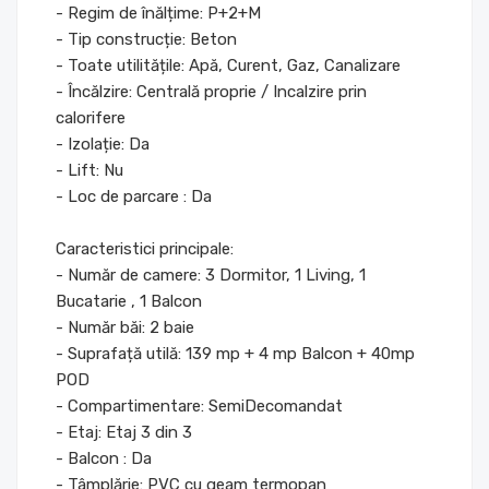
- Regim de înălțime: P+2+M
- Tip construcție: Beton
- Toate utilitățile: Apă, Curent, Gaz, Canalizare
- Încălzire: Centrală proprie / Incalzire prin
calorifere
- Izolație: Da
- Lift: Nu
- Loc de parcare : Da
Caracteristici principale:
- Număr de camere: 3 Dormitor, 1 Living, 1
Bucatarie , 1 Balcon
- Număr băi: 2 baie
- Suprafață utilă: 139 mp + 4 mp Balcon + 40mp
POD
- Compartimentare: SemiDecomandat
- Etaj: Etaj 3 din 3
- Balcon : Da
- Tâmplărie: PVC cu geam termopan