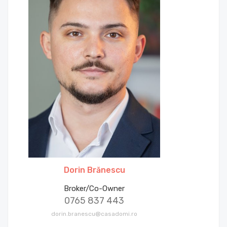
Dorin Brănescu
Broker/Co-Owner
0765 837 443
dorin.branescu@casadomi.ro