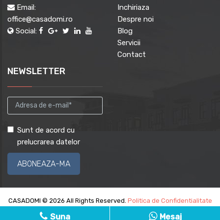
Email:
Inchiriaza
office@casadomi.ro
Despre noi
Social:
Blog
Servicii
Contact
NEWSLETTER
Sunt de acord cu
prelucrarea datelor
CASADOMI © 2026 All Rights Reserved.
Politica de Confidentialitate
Politica de Cookie
Partener
ImmoFlux
Suna
Mesaj