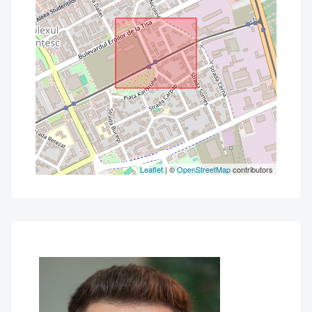
Leaflet
| ©
OpenStreetMap
contributors