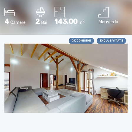
4
2
143.00
2
Mansarda
Camere
Bai
m
0% COMISION
EXCLUSIVITATE