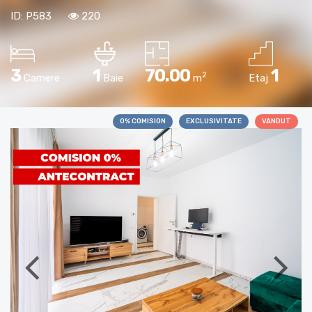
ID: P583
220
3
1
70.00
1
2
Camere
Baie
m
Etaj
0% COMISION
EXCLUSIVITATE
VANDUT