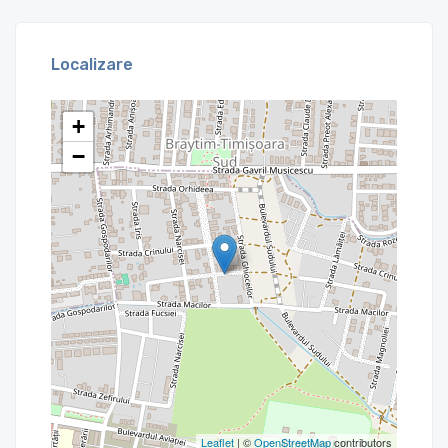
Localizare
+
−
Leaflet
| ©
OpenStreetMap
contributors