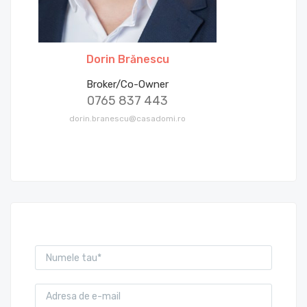
Dorin Brănescu
Broker/Co-Owner
0765 837 443
dorin.branescu@casadomi.ro