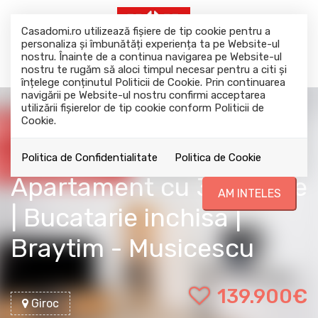
Casadomi.ro utilizează fişiere de tip cookie pentru a
personaliza și îmbunătăți experiența ta pe Website-ul
nostru. Înainte de a continua navigarea pe Website-ul
nostru te rugăm să aloci timpul necesar pentru a citi și
înțelege conținutul Politicii de Cookie. Prin continuarea
navigării pe Website-ul nostru confirmi acceptarea
utilizării fişierelor de tip cookie conform Politicii de
Cookie.
Acest anunt nu mai este activ !
Politica de Confidentialitate
Politica de Cookie
Apartament cu 3 camere
AM INTELES
| Bucatarie inchisa |
Braytim - Musicescu
139.900€
Giroc