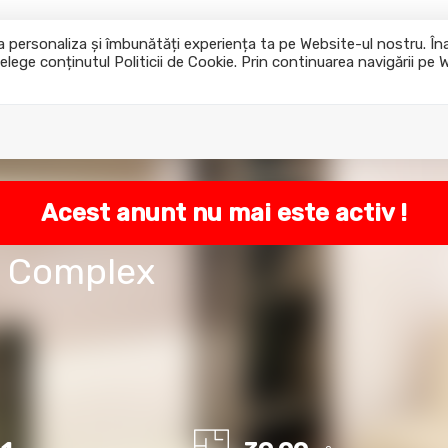
u a personaliza și îmbunătăți experiența ta pe Website-ul nostru. Î
elege conținutul Politicii de Cookie. Prin continuarea navigării pe 
Acasa
Cumpara
Inchiriaza
Acest anunt nu mai este activ !
- Complex