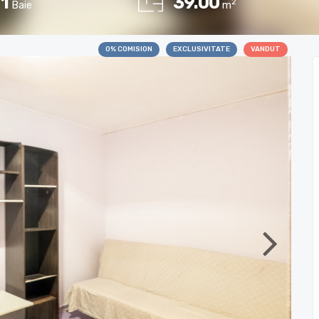
1
39.00
2
Baie
m
0% COMISION
EXCLUSIVITATE
VANDUT