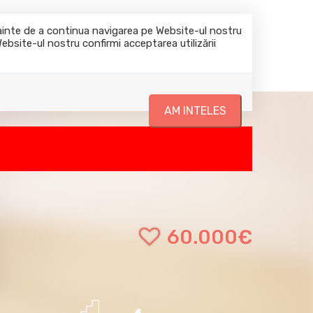
0722644045
office@casadomi.ro
nainte de a continua navigarea pe Website-ul nostru
Website-ul nostru confirmi acceptarea utilizării
Despre noi
Blog
Servicii
Contact
AM INTELES
60.000€