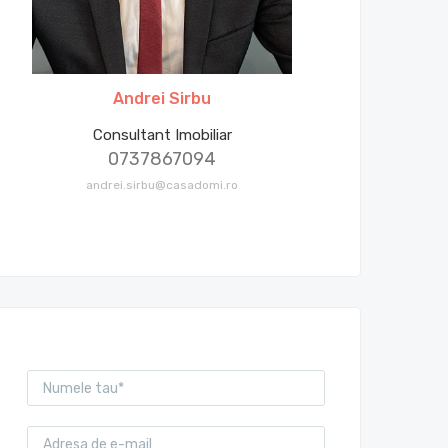
Andrei Sirbu
Consultant Imobiliar
0737867094
andrei.sirbu@casadomi.ro