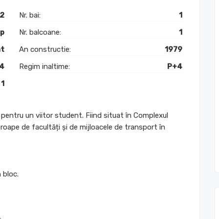
2
Nr. bai:
1
mp
Nr. balcoane:
1
t
An constructie:
1979
 4
Regim inaltime:
P+4
1
pentru un viitor student. Fiind situat în Complexul
oape de facultăți și de mijloacele de transport în
 bloc.