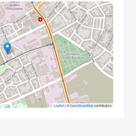
Leaflet
| ©
OpenStreetMap
contributors