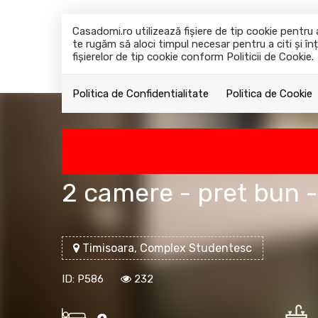
Casadomi.ro utilizează fişiere de tip cookie pentr
te rugăm să aloci timpul necesar pentru a citi și înț
fişierelor de tip cookie conform Politicii de Cookie.
Politica de Confidentialitate
Politica de Cookie
2 camere - pret bun 
Timisoara, Complex Studentesc
ID: P586
232