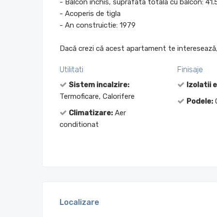
- Balcon inchis, suprafata totala cu balcon: 41
- Acoperis de tigla
- An construictie: 1979
Dacă crezi că acest apartament te interesează,
Utilitati
Finisaje
Sistem incalzire:
Izolatii 
Termoficare, Calorifere
Podele:
G
Climatizare:
Aer
conditionat
Localizare