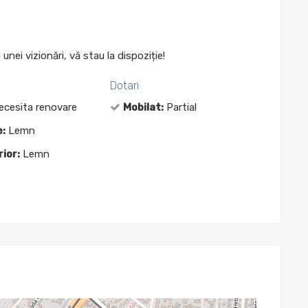
nei vizionări, vă stau la dispoziție!
Dotari
cesita renovare
Mobilat:
Partial
:
Lemn
rior:
Lemn