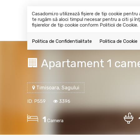
Casadomi.ro utilizează fişiere de tip cookie pentr
te rugăm să aloci timpul necesar pentru a citi și înț
fişierelor de tip cookie conform Politicii de Cookie.
Politica de Confidentialitate
Politica de Cookie
🏢 Apartament 1 came
Timisoara, Sagului
ID: P559
3396
1
Camera