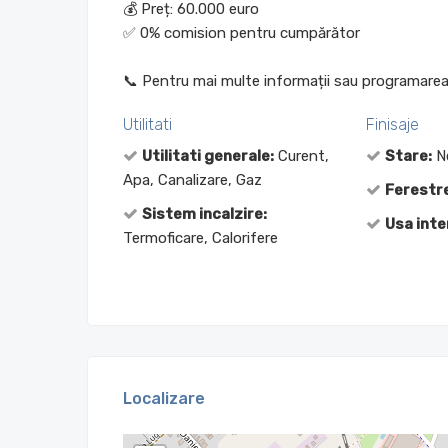
💰 Preț: 60.000 euro
✅ 0% comision pentru cumpărător
📞 Pentru mai multe informații sau programarea u
Utilitati
Finisaje
Utilitati generale:
Curent,
Stare:
Ne
Apa, Canalizare, Gaz
Ferestre
Sistem incalzire:
Usa inte
Termoficare, Calorifere
Localizare