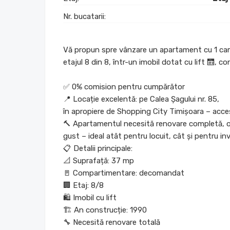
Nr. bucatarii:
Vă propun spre vânzare un apartament cu 1 cam
etajul 8 din 8, într-un imobil dotat cu lift 🛗, co
✅ 0% comision pentru cumpărător
📍 Locație excelentă: pe Calea Șagului nr. 85,
în apropiere de Shopping City Timișoara – acces 
🔨 Apartamentul necesită renovare completă, of
gust – ideal atât pentru locuit, cât și pentru inv
📋 Detalii principale:
📐 Suprafață: 37 mp
🚪 Compartimentare: decomandat
🏢 Etaj: 8/8
🛍️ Imobil cu lift
🏗️ An construcție: 1990
🔧 Necesită renovare totală