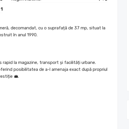
1
eră, decomandat, cu o suprafață de 37 mp, situat la
nstruit în anul 1990.
rapid la magazine, transport și facilități urbane.
erind posibilitatea de a-l amenaja exact după propriul
estiție 💼.