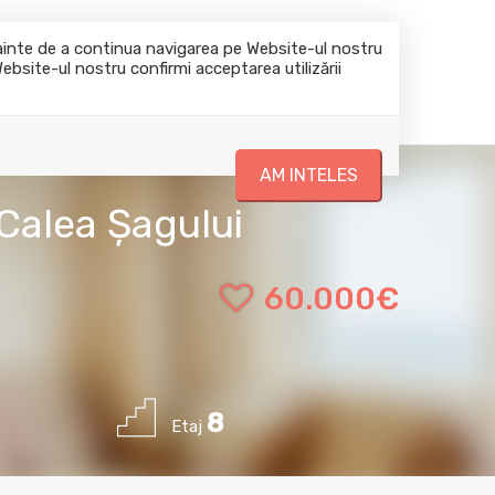
0722644045
office@casadomi.ro
nainte de a continua navigarea pe Website-ul nostru
Website-ul nostru confirmi acceptarea utilizării
Despre noi
Blog
Servicii
Contact
AM INTELES
Calea Șagului
60.000€
8
Etaj