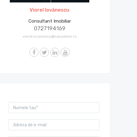
Viorel Iovănescu
Consultant Imobiliar
0727194169
viorel.iovanescu@casadomi.ro