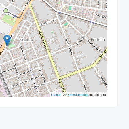
Leaflet
| ©
OpenStreetMap
contributors