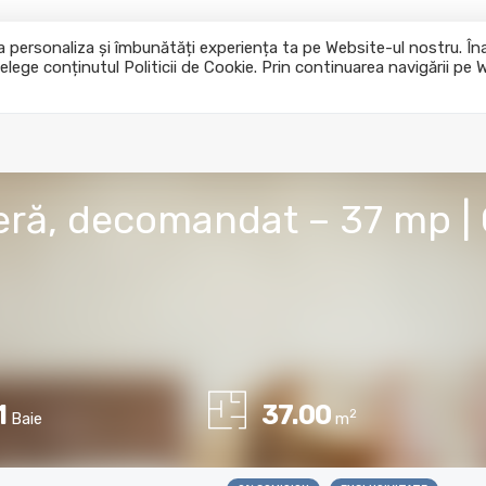
u a personaliza și îmbunătăți experiența ta pe Website-ul nostru. Î
elege conținutul Politicii de Cookie. Prin continuarea navigării pe 
Acasa
Cumpara
Inchiriaza
ră, decomandat – 37 mp | 
1
37.00
2
Baie
m