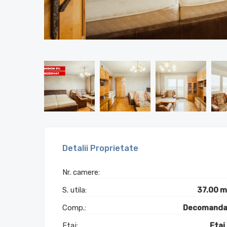
Detalii Proprietate
Nr. camere:
S. utila:
37.00 
Comp.:
Decomanda
Etaj:
Etaj