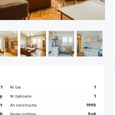
1
Nr. bai:
1
mp
Nr. balcoane:
1
t
An constructie:
1990
 8
Regim inaltime:
P+8