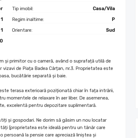
er
Tip imobil:
Casa/Vila
1
Regim inaltime:
P
1
Orientare:
Sud
0
m și primitor cu o cameră, având o suprafață utilă de
ar vizavi de Piața Badea Cârțan, nr.3. Proprietatea este
asa, bucătărie separată și baie.
ste terasa exterioară poziționată chiar în fața intrării,
ntru momentele de relaxare în aer liber. De asemenea,
rte, excelentă pentru depozitare suplimentară.
știți și gospodari. Ne dorim să găsim un nou locatar
tăți (proprietatea este ideală pentru un tânăr care
o persoană la pensie care apreciază liniștea și