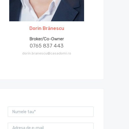
Dorin Brănescu
Broker/Co-Owner
0765 837 443
dorin.branescu@casadomi.ro