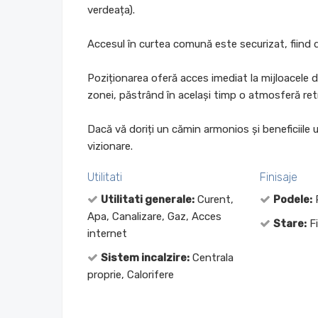
verdeața).
Accesul în curtea comună este securizat, fiind d
Poziționarea oferă acces imediat la mijloacele d
zonei, păstrând în același timp o atmosferă retra
Dacă vă doriți un cămin armonios și beneficiile u
vizionare.
Utilitati
Finisaje
Utilitati generale:
Curent,
Podele:
P
Apa, Canalizare, Gaz, Acces
Stare:
Fi
internet
Sistem incalzire:
Centrala
proprie, Calorifere