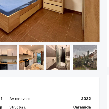
1
An renovare:
2022
mp
Structura:
Caramida