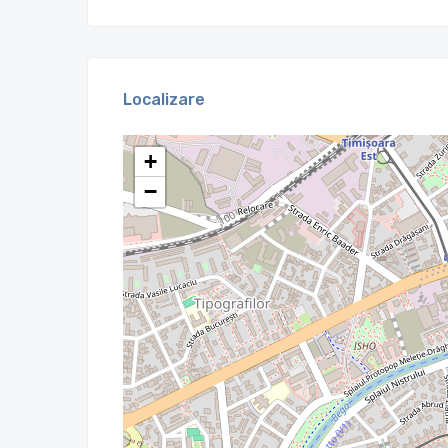
Localizare
+
−