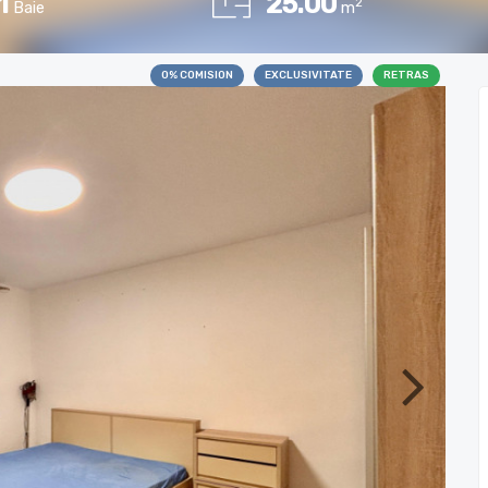
1
25.00
2
Baie
m
0% COMISION
EXCLUSIVITATE
RETRAS