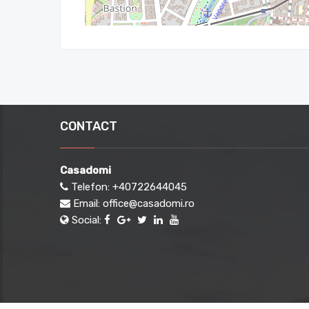
CONTACT
Casadomi
Telefon:
+40722644045
Email:
office@casadomi.ro
Social: