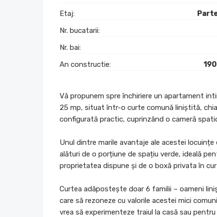
Etaj:
Part
Nr. bucatarii:
Nr. bai:
An constructie:
190
Vă propunem spre închiriere un apartament inti
25 mp, situat într-o curte comună liniștită, chi
configurată practic, cuprinzând o cameră spatio
Unul dintre marile avantaje ale acestei locuințe e
alături de o porțiune de spațiu verde, ideală pe
proprietatea dispune și de o boxă privata în cu
Curtea adăpostește doar 6 familii – oameni lini
care să rezoneze cu valorile acestei mici comuni
vrea să experimenteze traiul la casă sau pentru 