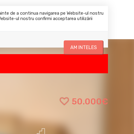
0722644045
office@casadomi.ro
nainte de a continua navigarea pe Website-ul nostru
Website-ul nostru confirmi acceptarea utilizării
Despre noi
Blog
Servicii
Contact
AM INTELES
50.000€